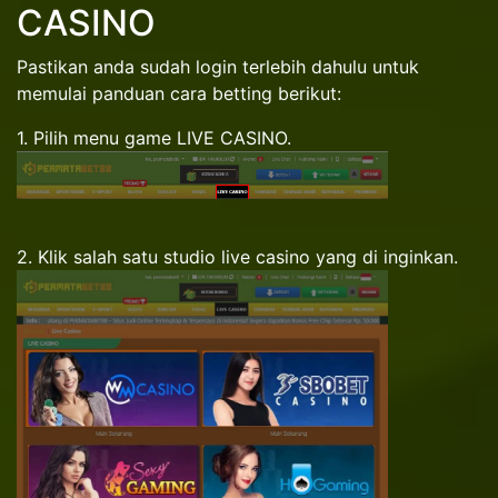
CASINO
Pastikan anda sudah login terlebih dahulu untuk
memulai panduan cara betting berikut:
1. Pilih menu game LIVE CASINO.
2. Klik salah satu studio live casino yang di inginkan.