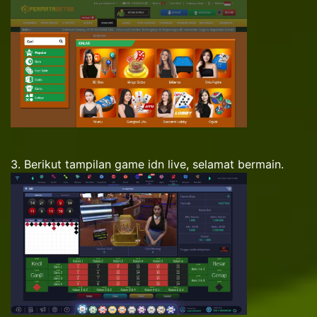
3. Berikut tampilan game idn live, selamat bermain.