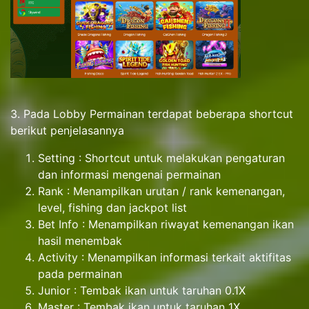
3. Pada Lobby Permainan terdapat beberapa shortcut
berikut penjelasannya
Setting : Shortcut untuk melakukan pengaturan
dan informasi mengenai permainan
Rank : Menampilkan urutan / rank kemenangan,
level, fishing dan jackpot list
Bet Info : Menampilkan riwayat kemenangan ikan
hasil menembak
Activity : Menampilkan informasi terkait aktifitas
pada permainan
Junior : Tembak ikan untuk taruhan 0.1X
Master : Tembak ikan untuk taruhan 1X