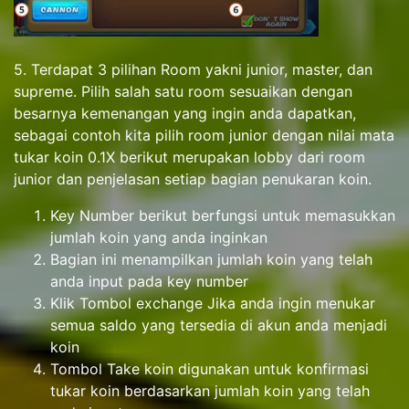
5. Terdapat 3 pilihan Room yakni junior, master, dan
supreme. Pilih salah satu room sesuaikan dengan
besarnya kemenangan yang ingin anda dapatkan,
sebagai contoh kita pilih room junior dengan nilai mata
tukar koin 0.1X berikut merupakan lobby dari room
junior dan penjelasan setiap bagian penukaran koin.
Key Number berikut berfungsi untuk memasukkan
jumlah koin yang anda inginkan
Bagian ini menampilkan jumlah koin yang telah
anda input pada key number
Klik Tombol exchange Jika anda ingin menukar
semua saldo yang tersedia di akun anda menjadi
koin
Tombol Take koin digunakan untuk konfirmasi
tukar koin berdasarkan jumlah koin yang telah