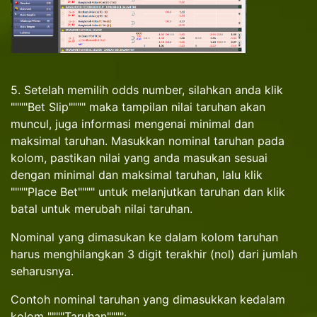
5. Setelah memilih odds number, silahkan anda klik
""""Bet Slip"""" maka tampilan nilai taruhan akan
muncul, juga informasi mengenai minimal dan
maksimal taruhan. Masukkan nominal taruhan pada
kolom, pastikan nilai yang anda masukan sesuai
dengan minimal dan maksimal taruhan, lalu klik
""""Place Bet"""" untuk melanjutkan taruhan dan klik
batal untuk merubah nilai taruhan.
Nominal yang dimasukan ke dalam kolom taruhan
harus menghilangkan 3 digit terakhir (nol) dari jumlah
seharusnya.
Contoh nominal taruhan yang dimasukkan kedalam
kolom """"Taruhan"""":