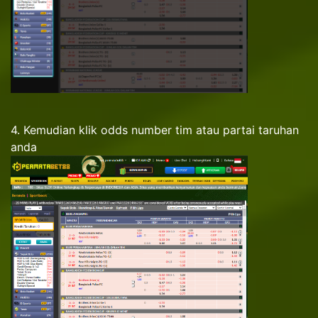
4. Kemudian klik odds number tim atau partai taruhan
anda