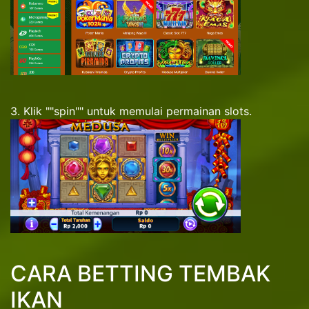
3. Klik ""spin"" untuk memulai permainan slots.
CARA BETTING TEMBAK
IKAN