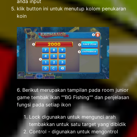
anda input
klik button ini untuk menutup kolom penukaran
koin
6. Berikut merupakan tampilan pada room junior
game tembak ikan ""BG Fishing"" dan penjelasan
fungsi pada setiap ikon
Lock digunakan untuk mengunci arah
tembakkan untuk satu target yang dibidik
Control - digunakan untuk mengontrol