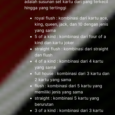
adalah susunan set kartu dari yang terkecil
hingga yang tertinggi
royal flush : kombinasi dari kartu ace,
king, queen, jack, dan 10 dengan jenis
yang sama
5 of a kind : kombinasi dari four of a
kind dan kartu joker
straight flush : kombinasi dari straight
dan flush
4 of a kind : kombinasi dari 4 kartu
yang sama
full house : kombinasi dari 3 kartu dan
2 kartu yang sama
flush : kombinasi dari 5 kartu yang
memiliki jenis yang sama
straight : kombinasi 5 kartu yang
berurutan
3 of a kind : kombinasi dari 3 kartu