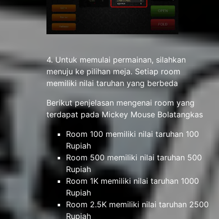
4. Untuk memulai permainan, silahkan
menuju ke pilihan meja. Setiap room
memiliki nilai taruhan yang berbeda
Berikut penjelasan mengenai room yang
terdapat pada Mickey Mouse Bolatangkas
Room 100 memiliki nilai taruhan 100
Rupiah
Room 500 memiliki nilai taruhan 500
Rupiah
Room 1K memiliki nilai taruhan 1000
Rupiah
Room 2.5K memiliki nilai taruhan 2500
Rupiah